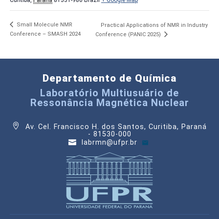
Curitiba
,
Paraná
81531-980
Brazil
+ Google Map
Small Molecule NMR
Practical Applications of NMR in Industry
Conference – SMASH 2024
Conference (PANIC 2025)
Departamento de Química
Laboratório Multiusuário de
Ressonância Magnética Nuclear
Av. Cel. Francisco H. dos Santos, Curitiba, Paraná
- 81530-000
labrmn@ufpr.br