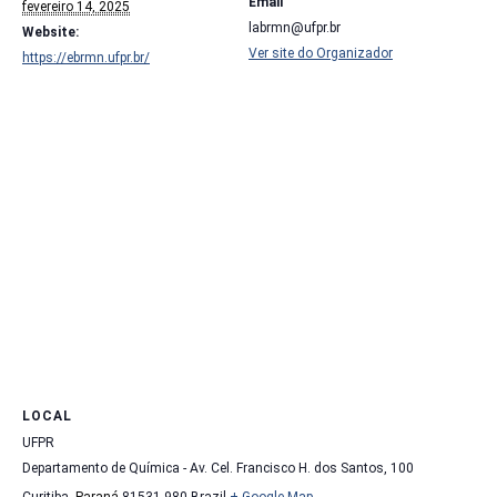
Email
fevereiro 14, 2025
labrmn@ufpr.br
Website:
Ver site do Organizador
https://ebrmn.ufpr.br/
LOCAL
UFPR
Departamento de Química - Av. Cel. Francisco H. dos Santos, 100