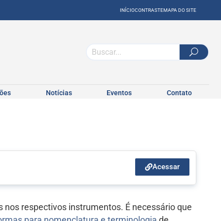
INÍCIO
CONTRASTE
MAPA DO SITE
ções
Notícias
Eventos
Contato
Acessar
 nos respectivos instrumentos. É necessário que
ormas para nomenclatura e terminologia
de