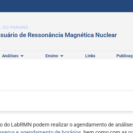
L DO PARANÁ
usuário de Ressonância Magnética Nuclear
Análises
Ensino
Links
Publica
ão do LabRMN podem realizar o agendamento de análises
eserva e agendamento de horários
, bem como com as
n