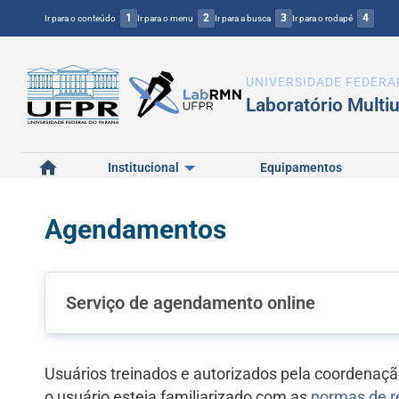
1
2
3
4
Ir para o conteúdo
Ir para o menu
Ir para a busca
Ir para o rodapé
UNIVERSIDADE FEDERA
Laboratório Multi
Início
Institucional
Equipamentos
Agendamentos
Serviço de agendamento online
Usuários treinados e autorizados pela coordenaç
o usuário esteja familiarizado com as
normas de r