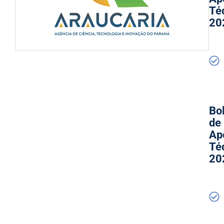
Té
20
Bo
de
Ap
Té
20