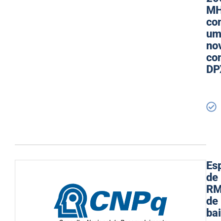
M
co
u
no
co
DP
Es
de
R
de
ba