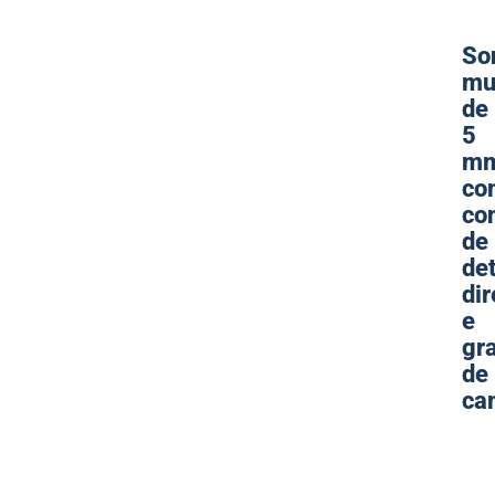
So
mu
de
5
mm
co
co
de
de
dir
e
gr
de
ca