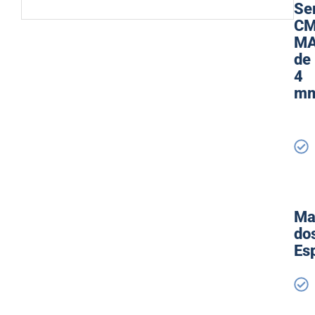
Se
CM
M
de
4
m
Ma
do
Es