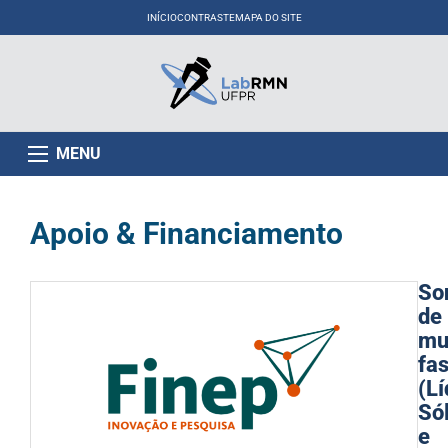
INÍCIO
CONTRASTE
MAPA DO SITE
MENU
Apoio & Financiamento
So
de
mul
fa
(Lí
Só
e