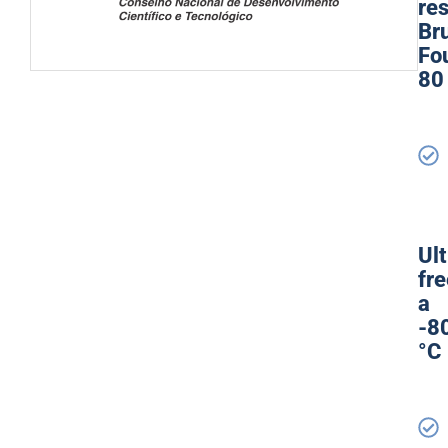
re
Br
Fou
80
Ult
fr
a
-8
°C