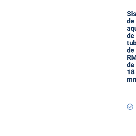
Si
de
aq
de
tu
de
R
de
18
m