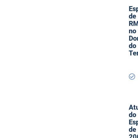
Es
de
R
no
Do
do
Te
At
do
Es
de
20