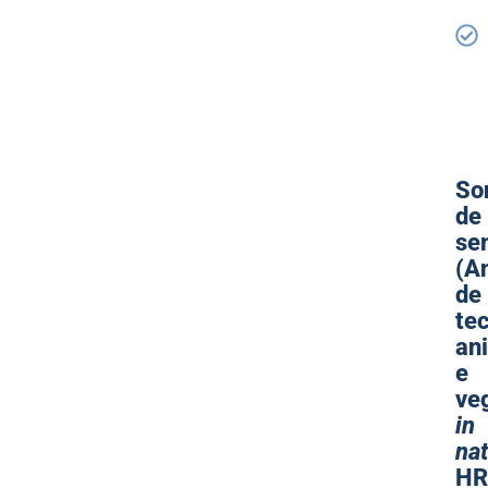
So
de
se
(A
de
te
an
e
ve
in
na
HR