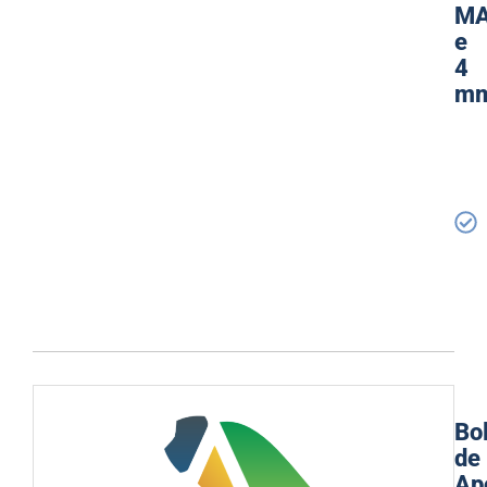
M
e
4
m
Bo
de
Ap