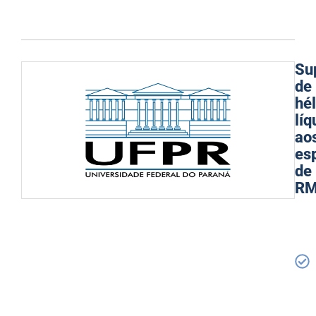
Su
de
hél
líq
ao
es
de
R