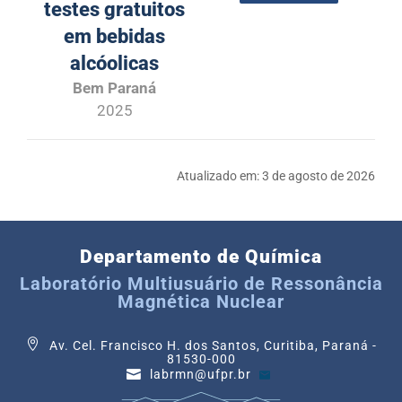
testes gratuitos
em bebidas
alcóolicas
Bem Paraná
2025
Atualizado em:
3 de agosto de 2026
Departamento de Química
Laboratório Multiusuário de Ressonância
Magnética Nuclear
Av. Cel. Francisco H. dos Santos, Curitiba, Paraná -
81530-000
labrmn@ufpr.br