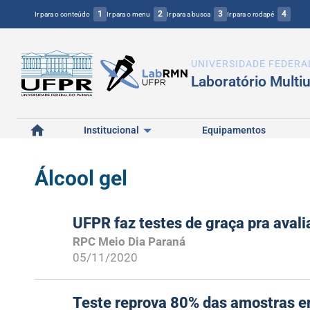
1
2
3
4
Ir para o conteúdo
Ir para o menu
Ir para a busca
Ir para o rodapé
UNIVERSIDADE FEDERA
Laboratório Multi
Início
Institucional
Equipamentos
Álcool gel
UFPR faz testes de graça pra avali
RPC Meio Dia Paraná
05/11/2020
Teste reprova 80% das amostras e