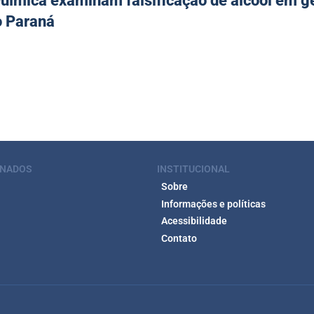
uímica examinam falsificação de álcool em g
o Paraná
ONADOS
INSTITUCIONAL
Sobre
Informações e políticas
Acessibilidade
Contato