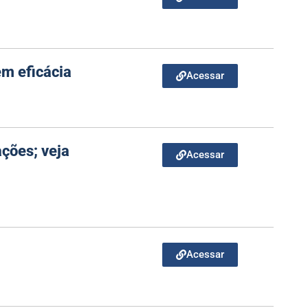
em eficácia
Acessar
ações; veja
Acessar
Acessar