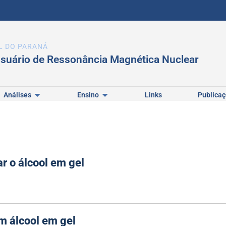
L DO PARANÁ
usuário de Ressonância Magnética Nuclear
Análises
Ensino
Links
Publica
ar o álcool em gel
m álcool em gel