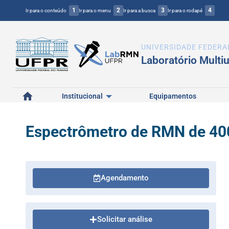
1
2
3
4
Ir para o conteúdo
Ir para o menu
Ir para a busca
Ir para o rodapé
UNIVERSIDADE FEDERA
Laboratório Multi
Início
Institucional
Equipamentos
Espectrômetro de RMN de 4
Agendamento
Solicitar análise